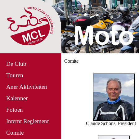
Comite
De Club
Touren
Aner Aktiviteiten
Kalenner
Fotoen
Internt Reglement
Claude Schons, President
Comite