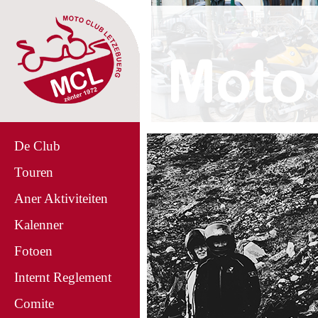
De Club
Touren
Aner Aktiviteiten
Kalenner
Fotoen
Internt Reglement
Comite